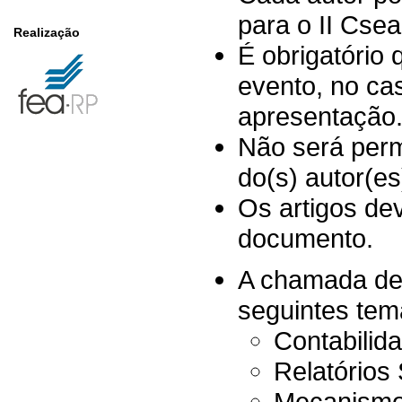
para o II Cse
Realização
É obrigatório
evento, no ca
apresentação
Não será perm
do(s) autor(es
Os artigos d
documento.
A chamada de 
seguintes tem
Contabilid
Relatórios
Mecanismos